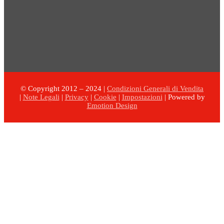
© Copyright 2012 – 2024 |
Condizioni Generali di Vendita
|
Note Legali
|
Privacy
|
Cookie
|
Impostazioni
| Powered by
Emotion Design
Torna
in
cima