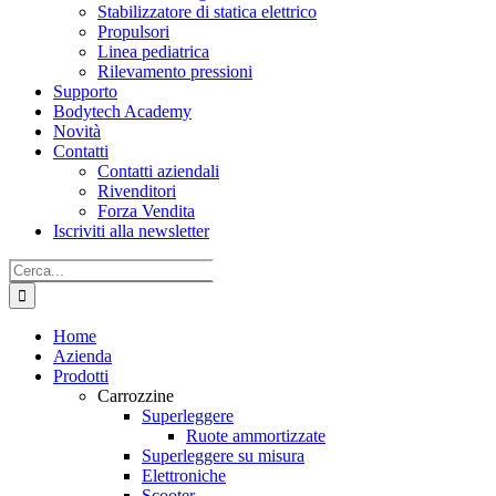
Stabilizzatore di statica elettrico
Propulsori
Linea pediatrica
Rilevamento pressioni
Supporto
Bodytech Academy
Novità
Contatti
Contatti aziendali
Rivenditori
Forza Vendita
Iscriviti alla newsletter
Cerca
per:
Home
Azienda
Prodotti
Carrozzine
Superleggere
Ruote ammortizzate
Superleggere su misura
Elettroniche
Scooter