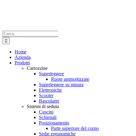
Salta
al
contenuto
Cerca
per:
Home
Azienda
Prodotti
Carrozzine
Superleggere
Ruote ammortizzate
Superleggere su misura
Elettroniche
Scooter
Basculanti
Sistemi di seduta
Cuscini
Schienali
Posizionamento
Parte superiore del corpo
Sedie ergonomiche