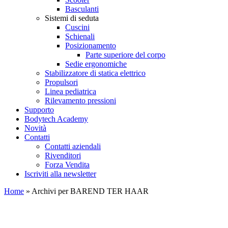
Basculanti
Sistemi di seduta
Cuscini
Schienali
Posizionamento
Parte superiore del corpo
Sedie ergonomiche
Stabilizzatore di statica elettrico
Propulsori
Linea pediatrica
Rilevamento pressioni
Supporto
Bodytech Academy
Novità
Contatti
Contatti aziendali
Rivenditori
Forza Vendita
Iscriviti alla newsletter
Home
»
Archivi per BAREND TER HAAR