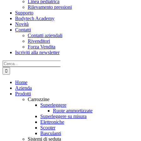
Linea pediatrica
Rilevamento pressioni
Supporto
Bodytech Academy
Novità
Contatti
Contatti aziendali
Rivenditori
Forza Vendita
Iscriviti alla newsletter
Cerca
per:
Home
Azienda
Prodotti
Carrozzine
Superleggere
Ruote ammortizzate
Superleggere su misura
Elettroniche
Scooter
Basculanti
Sistemi di seduta