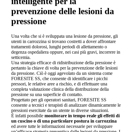
intelligente per la
prevenzione delle lesioni da
pressione
Una volta che si è sviluppata una lesione da pressione, gli
utenti in carrozzina si trovano costretti a dover affrontare
trattamenti dolorosi, lunghi periodi di allettamento o
degenza ospedaliera oppure, nei casi più gravi, incorrere in
setticemia.
Una strategia efficace di ridistribuzione della pressione è
pertanto la chiave di volta per la prevenzione delle lesioni
da pressione. Ciò è oggi agevolato da un sistema come
FORESITE SS, che consente di identificare i picchi
pressori, le relative aree a rischio, e di effettuare una
completa valutazione clinica della distribuzione della
pressione su una superficie di contatto.
Progettato per gli operatori sanitari, FORESITE SS
consente a tecnici e terapisti di analizzare dinamicamente le
pressioni esercitate da un utente in diverse situazioni.
È infatti possibile
monitorare in tempo
reale gli
effetti di
un cuscino o di una particolare
postura in
carrozzina
ed avere tutte le informazioni necessarie per sviluppare
un’efficace strategia preventiva dalle lesioni da pressione. I