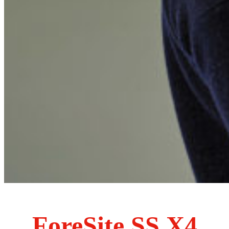
ForeSite SS X4