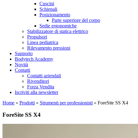
Cuscini
Schienali
Posizionamento
Parte superiore del corpo
Sedie ergonomiche
Stabilizzatore di statica elettrico
Propulsori
Linea pediatrica
Rilevamento pressioni
Supporto
Bodytech Academy
Novità
Contatti
Contatti aziendali
Rivenditori
Forza Vendita
Iscriviti alla newsletter
Home
»
Prodotti
»
Strumenti per professionisti
»
ForeSite SS X4
ForeSite SS X4