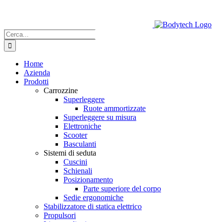
Salta
al
contenuto
Cerca
per:
Home
Azienda
Prodotti
Carrozzine
Superleggere
Ruote ammortizzate
Superleggere su misura
Elettroniche
Scooter
Basculanti
Sistemi di seduta
Cuscini
Schienali
Posizionamento
Parte superiore del corpo
Sedie ergonomiche
Stabilizzatore di statica elettrico
Propulsori