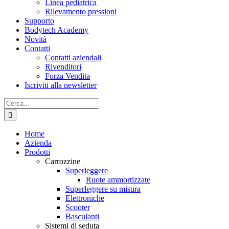
Linea pediatrica
Rilevamento pressioni
Supporto
Bodytech Academy
Novità
Contatti
Contatti aziendali
Rivenditori
Forza Vendita
Iscriviti alla newsletter
Cerca
per:
Home
Azienda
Prodotti
Carrozzine
Superleggere
Ruote ammortizzate
Superleggere su misura
Elettroniche
Scooter
Basculanti
Sistemi di seduta