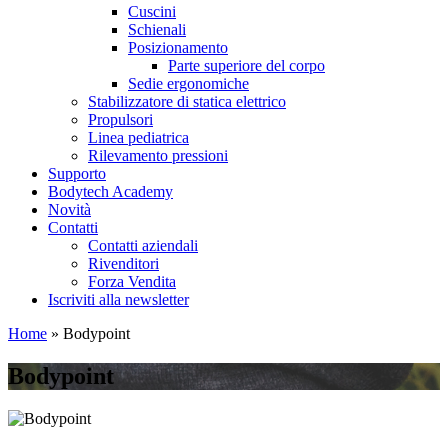
Cuscini
Schienali
Posizionamento
Parte superiore del corpo
Sedie ergonomiche
Stabilizzatore di statica elettrico
Propulsori
Linea pediatrica
Rilevamento pressioni
Supporto
Bodytech Academy
Novità
Contatti
Contatti aziendali
Rivenditori
Forza Vendita
Iscriviti alla newsletter
Home
»
Bodypoint
Bodypoint