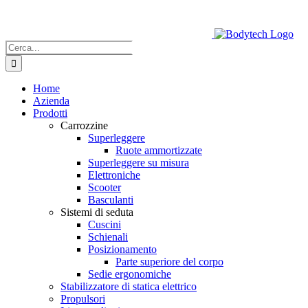
Salta
al
contenuto
Cerca
per:
Home
Azienda
Prodotti
Carrozzine
Superleggere
Ruote ammortizzate
Superleggere su misura
Elettroniche
Scooter
Basculanti
Sistemi di seduta
Cuscini
Schienali
Posizionamento
Parte superiore del corpo
Sedie ergonomiche
Stabilizzatore di statica elettrico
Propulsori