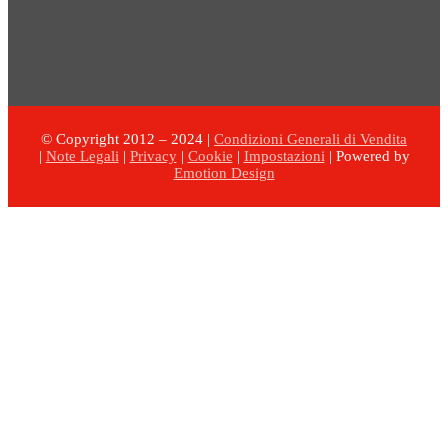
© Copyright 2012 – 2024 |
Condizioni Generali di Vendita
|
Note Legali
|
Privacy
|
Cookie
|
Impostazioni
| Powered by
Emotion Design
Torna
in
cima