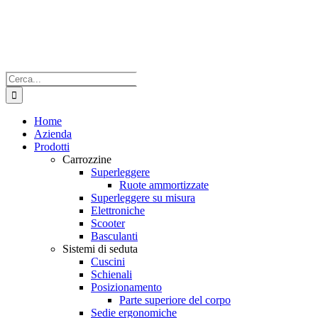
Salta
al
contenuto
Cerca
per:
Home
Azienda
Prodotti
Carrozzine
Superleggere
Ruote ammortizzate
Superleggere su misura
Elettroniche
Scooter
Basculanti
Sistemi di seduta
Cuscini
Schienali
Posizionamento
Parte superiore del corpo
Sedie ergonomiche