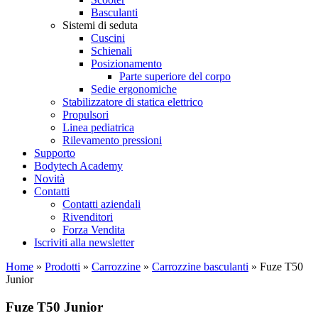
Basculanti
Sistemi di seduta
Cuscini
Schienali
Posizionamento
Parte superiore del corpo
Sedie ergonomiche
Stabilizzatore di statica elettrico
Propulsori
Linea pediatrica
Rilevamento pressioni
Supporto
Bodytech Academy
Novità
Contatti
Contatti aziendali
Rivenditori
Forza Vendita
Iscriviti alla newsletter
Home
»
Prodotti
»
Carrozzine
»
Carrozzine basculanti
»
Fuze T50
Junior
Fuze T50 Junior