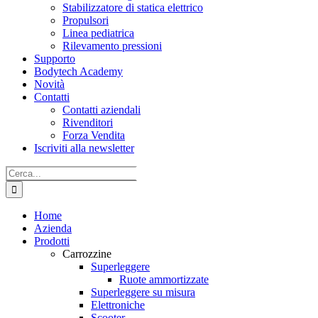
Stabilizzatore di statica elettrico
Propulsori
Linea pediatrica
Rilevamento pressioni
Supporto
Bodytech Academy
Novità
Contatti
Contatti aziendali
Rivenditori
Forza Vendita
Iscriviti alla newsletter
Cerca
per:
Home
Azienda
Prodotti
Carrozzine
Superleggere
Ruote ammortizzate
Superleggere su misura
Elettroniche
Scooter