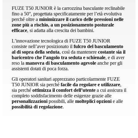
FUZE T50 JUNIOR è la carrozzina basculante reclinabile
fino a 50°, progettata specificatamente per l’età evolutiva
perché oltre a
minimizzare
il carico delle pressioni nelle
zone più a
rischio, a un posizionamento posturale
efficace
, si adatta alla crescita dei bambini.
L’innovazione tecnologica di FUZE T50 JUNIOR
consiste nell’aver posizionato il
fulcro
del basculamento
al di sopra della seduta
, così da mantenere
costante sia il
baricentro che
l’angolo tra seduta e schienale
, e di aver
reso la
manovra di
basculamento agevole
anche per gli
assistenti dotati di poca forza.
Gli operatori sanitari apprezzano particolarmente FUZE
T50 JUNIOR sia perché
facile
da regolare e utilizzare
,
sia perché
ottimizza
il
comfort dell’utente
a cui assicura il
completo soddisfacimento delle esigenze grazie alle
personalizzazioni
possibili, alle
molteplici opzioni
e alle
possibilità di regolazione
.