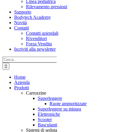
Linea pediatrica
Rilevamento pressioni
Supporto
Bodytech Academy
Novità
Contatti
Contatti aziendali
Rivenditori
Forza Vendita
Iscriviti alla newsletter
Cerca
per:
Home
Azienda
Prodotti
Carrozzine
Superleggere
Ruote ammortizzate
Superleggere su misura
Elettroniche
Scooter
Basculanti
Sistemi di seduta