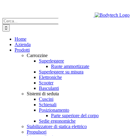
Salta
al
contenuto
Cerca
per:
Home
Azienda
Prodotti
Carrozzine
Superleggere
Ruote ammortizzate
Superleggere su misura
Elettroniche
Scooter
Basculanti
Sistemi di seduta
Cuscini
Schienali
Posizionamento
Parte superiore del corpo
Sedie ergonomiche
Stabilizzatore di statica elettrico
Propulsori