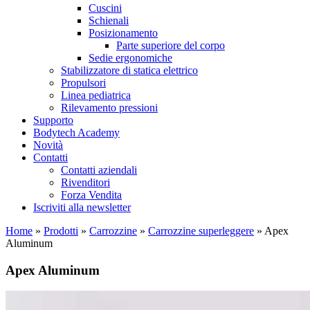
Cuscini
Schienali
Posizionamento
Parte superiore del corpo
Sedie ergonomiche
Stabilizzatore di statica elettrico
Propulsori
Linea pediatrica
Rilevamento pressioni
Supporto
Bodytech Academy
Novità
Contatti
Contatti aziendali
Rivenditori
Forza Vendita
Iscriviti alla newsletter
Home
»
Prodotti
»
Carrozzine
»
Carrozzine superleggere
»
Apex
Aluminum
Apex Aluminum